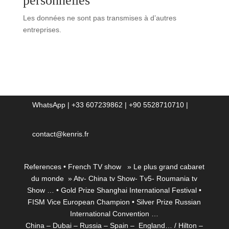
personnelles
Les données ne sont pas transmises à d’autres
entreprises.
WhatsApp | +33 607239862 | +90 5528710710 |
contact@kenris.fr
References • French TV show » Le plus grand cabaret
du monde » Atv- China tv Show- Tv5- Roumania tv
Show … • Gold Prize Shanghai International Festival •
FISM Vice European Champion • Silver Prize Russian
International Convention …
China – Dubai – Russia – Spain – England… / Hilton –